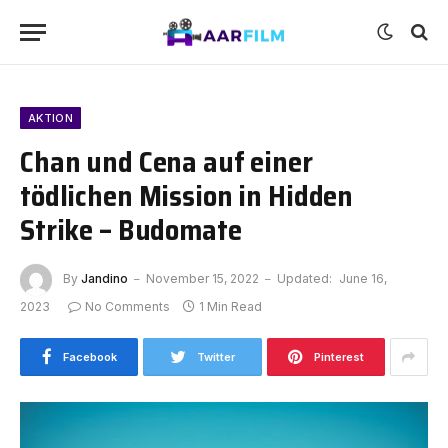
AKTION
Chan und Cena auf einer
tödlichen Mission in Hidden
Strike – Budomate
By
Jandino
November 15, 2022
Updated:
June 16,
2023
No Comments
1 Min Read
Facebook
Twitter
Pinterest